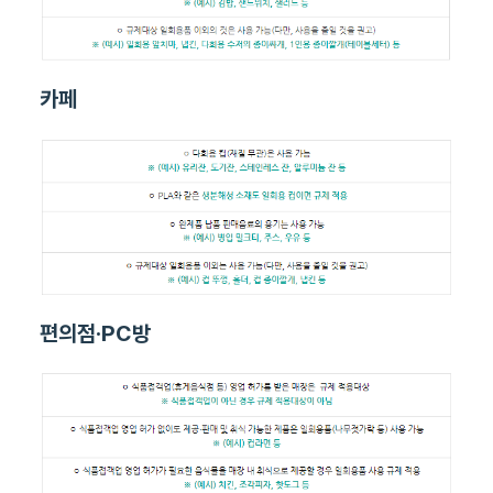
카페
편의점‧PC방