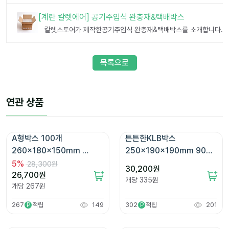
[계란 칼렛에어] 공기주입식 완충재&택배박스
목록으로
연관 상품
A형박스 100개 
튼튼한KLB박스 
260x180x150mm 
250x190x190mm 90매 
[593R]
[ABG032]
5
%
28,300원
30,200
원
26,700
원
개당
335
원
개당
267
원
267
적립
149
302
적립
201
P
P