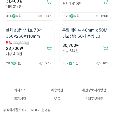
31,400
원
개당
1,410
원
개당
314
원
314
적립
1145
1,128
적립
1268
P
P
한화생명박스1호 70개 
우림 테이프 48mm x 50M 
350x260x110mm
경포장용 50개 투명 L3
5
%
30,500원
30,700
원
28,700
원
개당
614
원
개당
410
원
287
적립
242
307
적립
165
P
P
회사소개
이용약관
개인정보처리방침
공지사항
FAQ
스텝포넷제로
주식회사칼렛바이오 대표 :
권영삼