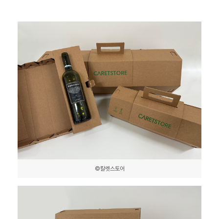
©칼렛스토어