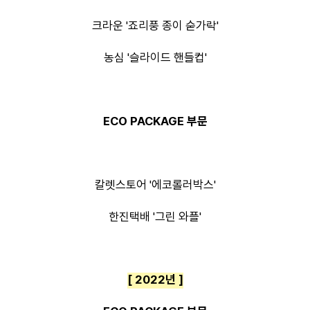
크라운 '죠리풍 종이 숟가락'
농심 '슬라이드 핸들컵'
ECO PACKAGE 부문
칼렛스토어 '에코롤러박스'
한진택배 '그린 와플'
[ 2022년 ]