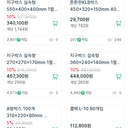
지구박스 실속형 
튼튼한KLB박스 
550x400x400mm 1팔레
450x320x150mm 40매 
트 195매 [CARET-P812]
[ABG081]
10
%
377,900원
29,700
원
340,100
원
개당
742
원
개당
1,744
원
3,401
적립
0
297
적립
246
P
P
지구박스 실속형 
지구박스 실속형 
270x270x170mm 1팔레
360x240x140mm 1팔레
트 1575매 [CARET-
트 1600매 [CARET-
10
%
10
%
519,300원
497,800원
P606]
P714]
467,300
원
448,000
원
개당
296
원
개당
280
원
4,673
적립
0
4,480
적립
0
P
P
A형박스 100개 
쿨팩 L-10 80개입
310x220x80mm 
[AN05]
5
%
33,300원
112,800
원