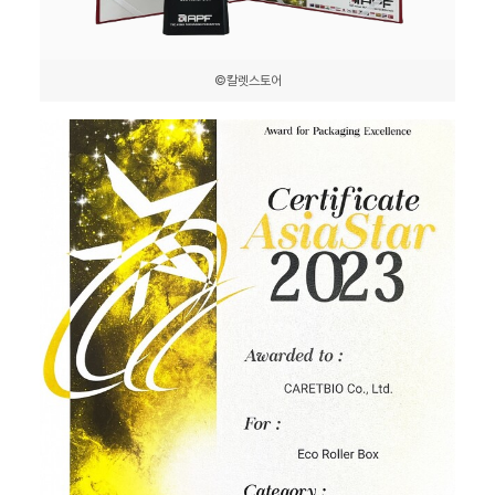
©칼렛스토어