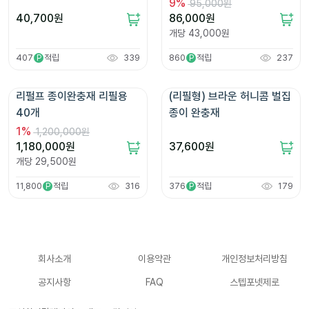
9
%
95,000원
40,700
원
86,000
원
개당
43,000
원
407
적립
339
860
적립
237
P
P
리펄프 종이완충재 리필용 
(리필형) 브라운 허니콤 벌집 
40개
종이 완충재
1
%
1,200,000원
1,180,000
원
37,600
원
개당
29,500
원
11,800
적립
316
376
적립
179
P
P
회사소개
이용약관
개인정보처리방침
공지사항
FAQ
스텝포넷제로