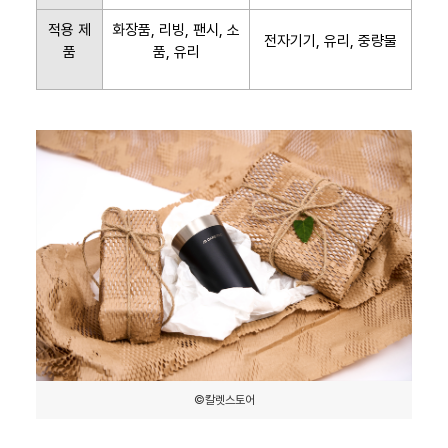
적용 제
화장품, 리빙, 팬시, 소
전자기기, 유리, 중량물
품
품, 유리
©칼렛스토어