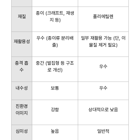
종이 (크래프트, 재생
재질
폴리에틸렌
지 등)
우수 (종이류 분리배
일부 재활용 가능 (단, 이
재활용성
출)
물질 제거 필요)
충격 흡
중간 (벌집형 등 구조
우수
수
로 개선)
내수성
보통
우수
친환경
강함
상대적으로 낮음
이미지
심미성
높음
일반적