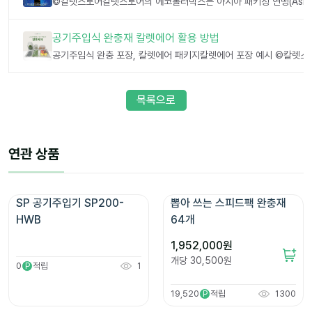
공기주입식 완충재 칼렛에어 활용 방법
목록으로
연관 상품
SP 공기주입기 SP200-
뽑아 쓰는 스피드팩 완충재 
HWB
64개
1,952,000
원
개당
30,500
원
0
적립
1
P
19,520
적립
1300
P