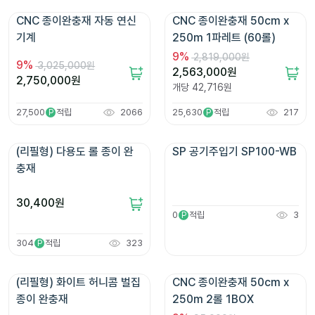
CNC 종이완충재 자동 연신 
CNC 종이완충재 50cm x 
기계
250m 1파레트 (60롤)
9
%
2,819,000원
9
%
3,025,000원
2,563,000
원
2,750,000
원
개당
42,716
원
27,500
적립
2066
25,630
적립
217
P
P
(리필형) 다용도 롤 종이 완
SP 공기주입기 SP100-WB
충재
30,400
원
0
적립
3
P
304
적립
323
P
(리필형) 화이트 허니콤 벌집 
CNC 종이완충재 50cm x 
종이 완충재
250m 2롤 1BOX