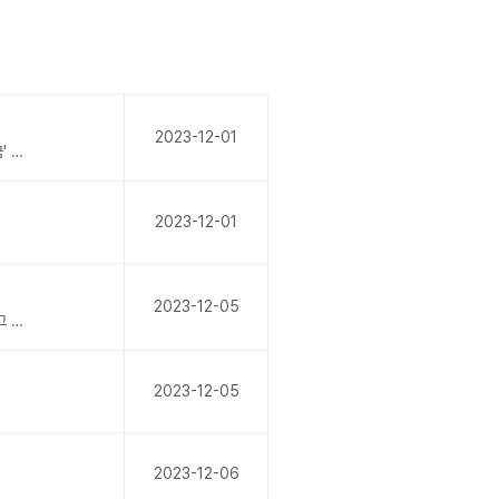
2023-12-01
<기사 순서>1.유럽의회, 탄소제거인증 프레임워크 도입안 통과2.COP28 두바이서 개막개도국 '기후 피해 보상 기금' 출범3.美, 상장사 온실가스 배출 공시 요건 완화4.CJ제일제당, 생분해성 바이오 소재 활용한 '종이 코팅 기술' 개발5.GS25, ‘마감할인’ 서비...
2023-12-01
2023-12-05
환경부와 한국환경산업기술원은 친환경 경영활동의정확한 표시 및 광고를 위한 가이드라인을 발간했습니다.표시·광고 기본원칙, 환경관련 인증 획득 등 8가지 유형별 사례와 자가진단을 포함하며,잘못된 예시와 올바른 예시를 통해서 설명합니다.​오늘은 신·재생에너지 이용 확대에 대...
2023-12-05
2023-12-06