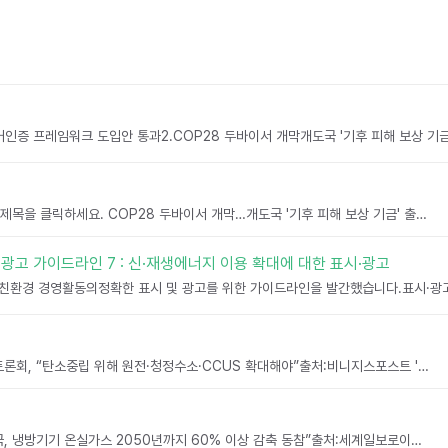
칼렛스토어미래의 당연함을 만들다 기사 제목을 클릭하세요. COP28 두바이서 개막…개도국 '기후 피해 보상 기금' 출범출처:연합뉴스30일 두바이에서 개최된 제28차 유엔기후변화협약 당사국 총회(COP28)서 UAE의 술탄 알자베르 의장은 개발도상국 '기후 손실과 피해 ...
시·광고 가이드라인 7 : 신·재생에너지 이용 확대에 대한 표시·광고
기사 제목을 클릭하세요. 무탄소에너지 토론회, “탄소중립 위해 원전·청정수소·CCUS 확대해야”출처:비니지스포스트 '무탄소에너지 활성화를 위한 정책토론회'에서 재생에너지뿐만 아니라 원자력, 청정수소, CCUS(이산화탄소 포집·활용·저장) 등 다양한 무탄소에너지의 활성화...
기사 제목을 클릭하세요. “세계 60여개국, 냉방기기 온실가스 2050년까지 60% 이상 감축 동참”출처:세계일보로이터 통신에 따르면, 세계 60개국이 2050년까지 냉방 기기로 인한 온실가스를 60% 이상 줄이기로 하는 '냉방 연합' 공약에 동참할 전망이다. UNEP...