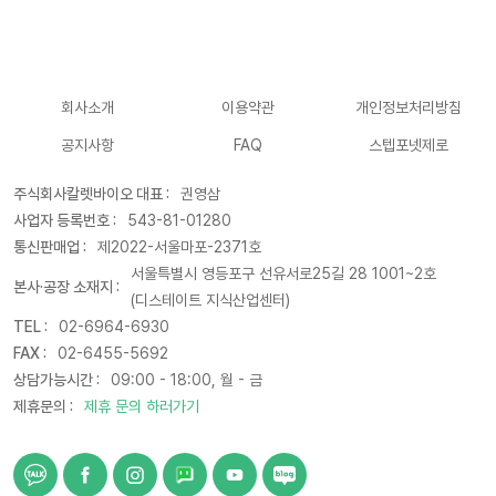
회사소개
이용약관
개인정보처리방침
공지사항
FAQ
스텝포넷제로
주식회사칼렛바이오 대표 :
권영삼
사업자 등록번호 :
543-81-01280
통신판매업 :
제2022-서울마포-2371호
서울특별시 영등포구 선유서로25길 28 1001~2호
본사·공장 소재지 :
(디스테이트 지식산업센터)
TEL :
02-6964-6930
FAX :
02-6455-5692
상담가능시간 :
09:00 - 18:00, 월 - 금
제휴문의 :
제휴 문의 하러가기