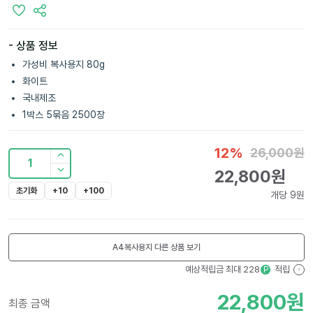
- 상품 정보
가성비 복사용지 80g
화이트
국내제조
1박스 5묶음 2500장
12
%
26,000
원
1
22,800
원
초기화
+10
+100
개당
9
원
A4복사용지
다른 상품 보기
예상적립금 최대
228
적립
P
?
22,800
원
최종 금액