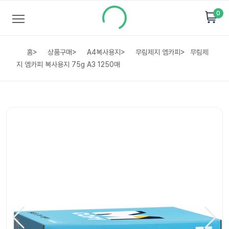
0
홈
>
상품구매
>
A4복사용지
>
무림제지 엠카피
>
무림제
지 엠카피 복사용지 75g A3 1250매