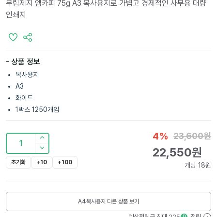
무림제지 엠카피 75g A3 복사용지로 가볍고 경제적인 사무용 대량
인쇄지
- 상품 정보
복사용지
A3
화이트
1박스 1250개입
4
%
23,600
원
1
22,550
원
초기화
+10
+100
개당
18
원
A4복사용지
다른 상품 보기
예상적립금 최대
225
적립