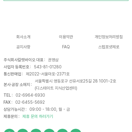
회사소개
이용약관
개인정보처리방침
공지사항
FAQ
스텝포넷제로
주식회사칼렛바이오 대표 :
권영삼
사업자 등록번호 :
543-81-01280
통신판매업 :
제2022-서울마포-2371호
서울특별시 영등포구 선유서로25길 28 1001~2호
본사·공장 소재지 :
(디스테이트 지식산업센터)
TEL :
02-6964-6930
FAX :
02-6455-5692
상담가능시간 :
09:00 - 18:00, 월 - 금
제휴문의 :
제휴 문의 하러가기