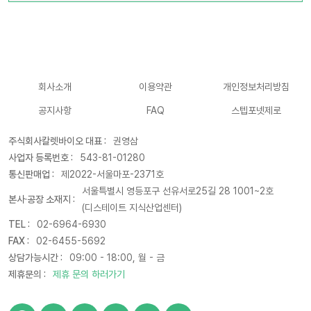
회사소개
이용약관
개인정보처리방침
공지사항
FAQ
스텝포넷제로
주식회사칼렛바이오 대표 :
권영삼
사업자 등록번호 :
543-81-01280
통신판매업 :
제2022-서울마포-2371호
서울특별시 영등포구 선유서로25길 28 1001~2호
본사·공장 소재지 :
(디스테이트 지식산업센터)
TEL :
02-6964-6930
FAX :
02-6455-5692
상담가능시간 :
09:00 - 18:00, 월 - 금
제휴문의 :
제휴 문의 하러가기