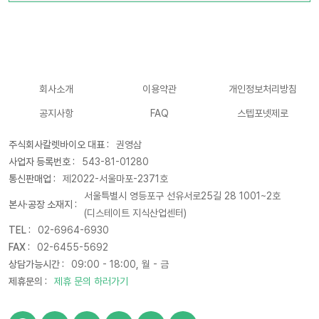
회사소개
이용약관
개인정보처리방침
공지사항
FAQ
스텝포넷제로
주식회사칼렛바이오 대표 :
권영삼
사업자 등록번호 :
543-81-01280
통신판매업 :
제2022-서울마포-2371호
서울특별시 영등포구 선유서로25길 28 1001~2호
본사·공장 소재지 :
(디스테이트 지식산업센터)
TEL :
02-6964-6930
FAX :
02-6455-5692
상담가능시간 :
09:00 - 18:00, 월 - 금
제휴문의 :
제휴 문의 하러가기