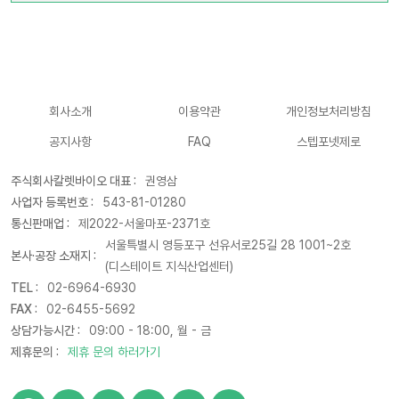
회사소개
이용약관
개인정보처리방침
공지사항
FAQ
스텝포넷제로
주식회사칼렛바이오 대표 :
권영삼
사업자 등록번호 :
543-81-01280
통신판매업 :
제2022-서울마포-2371호
서울특별시 영등포구 선유서로25길 28 1001~2호
본사·공장 소재지 :
(디스테이트 지식산업센터)
TEL :
02-6964-6930
FAX :
02-6455-5692
상담가능시간 :
09:00 - 18:00, 월 - 금
제휴문의 :
제휴 문의 하러가기