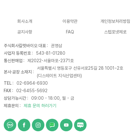
회사소개
이용약관
개인정보처리방침
공지사항
FAQ
스텝포넷제로
주식회사칼렛바이오 대표 :
권영삼
사업자 등록번호 :
543-81-01280
통신판매업 :
제2022-서울마포-2371호
서울특별시 영등포구 선유서로25길 28 1001~2호
본사·공장 소재지 :
(디스테이트 지식산업센터)
TEL :
02-6964-6930
FAX :
02-6455-5692
상담가능시간 :
09:00 - 18:00, 월 - 금
제휴문의 :
제휴 문의 하러가기