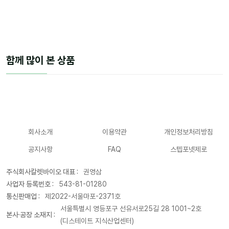
함께 많이 본 상품
회사소개
이용약관
개인정보처리방침
공지사항
FAQ
스텝포넷제로
주식회사칼렛바이오 대표 :
권영삼
사업자 등록번호 :
543-81-01280
통신판매업 :
제2022-서울마포-2371호
서울특별시 영등포구 선유서로25길 28 1001~2호
본사·공장 소재지 :
(디스테이트 지식산업센터)