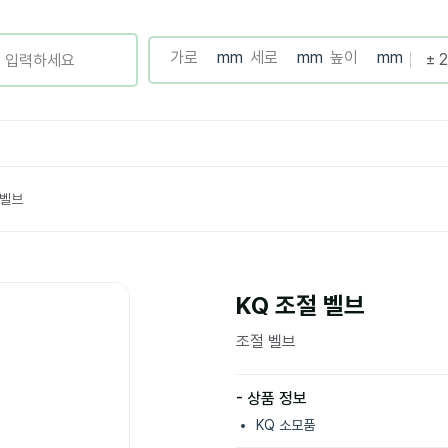
 벨브
KQ 조절 벨브
조절 벨브
- 상품 정보
KQ 소모품