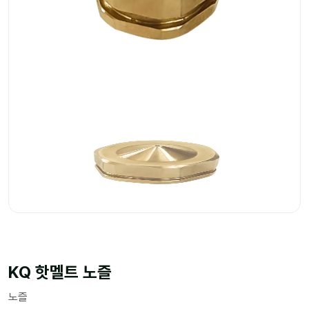
KQ 핫멜트 노즐
노즐