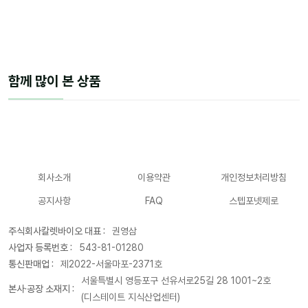
함께 많이 본 상품
회사소개
이용약관
개인정보처리방침
공지사항
FAQ
스텝포넷제로
주식회사칼렛바이오 대표 :
권영삼
사업자 등록번호 :
543-81-01280
통신판매업 :
제2022-서울마포-2371호
서울특별시 영등포구 선유서로25길 28 1001~2호
본사·공장 소재지 :
(디스테이트 지식산업센터)