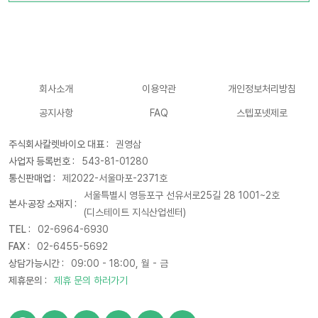
회사소개
이용약관
개인정보처리방침
공지사항
FAQ
스텝포넷제로
주식회사칼렛바이오 대표 :
권영삼
사업자 등록번호 :
543-81-01280
통신판매업 :
제2022-서울마포-2371호
서울특별시 영등포구 선유서로25길 28 1001~2호
본사·공장 소재지 :
(디스테이트 지식산업센터)
TEL :
02-6964-6930
FAX :
02-6455-5692
상담가능시간 :
09:00 - 18:00, 월 - 금
제휴문의 :
제휴 문의 하러가기