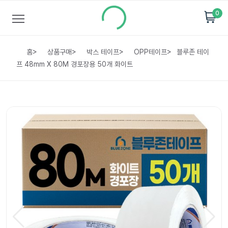
0
홈
>
상품구매
>
박스 테이프
>
OPP테이프
>
블루존 테이
프 48mm X 80M 경포장용 50개 화이트