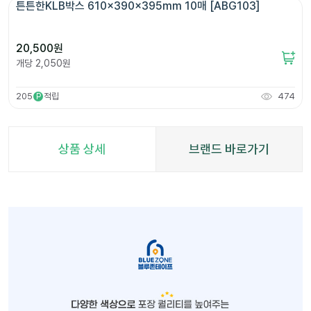
튼튼한KLB박스 610x390x395mm 10매 [ABG103]
20,500
원
개당
2,050
원
205
적립
474
P
상품 상세
브랜드 바로가기