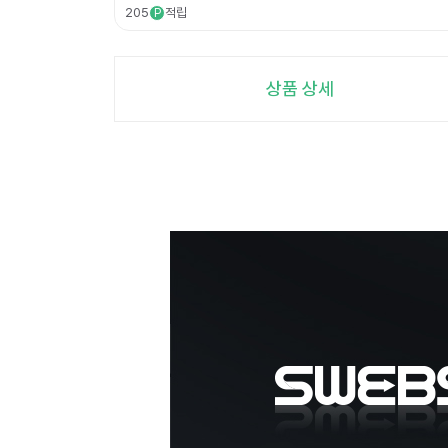
205
적립
P
상품 상세