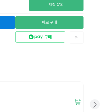
제작 문의
바로 구매
찜
튼튼한KLB박스 4
30,900
원
개당
1,030
원