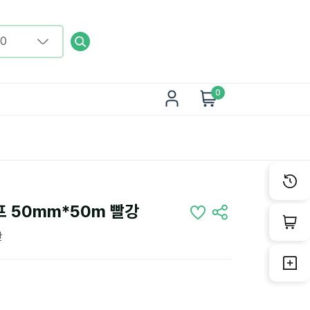
0
 50mm*50m 빨강
산