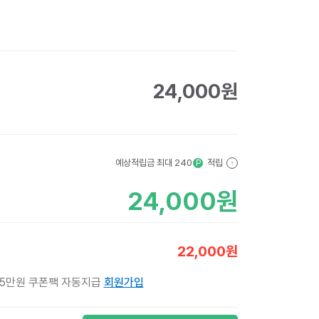
24,000
원
예상적립금 최대
240
적립
P
?
24,000
원
22,000
원
 5만원 쿠폰팩 자동지급
회원가입