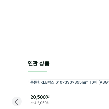
연관 상품
튼튼한KLB박스 610x390x395mm 10매 [ABG1
20,500
원
개당
2,050
원