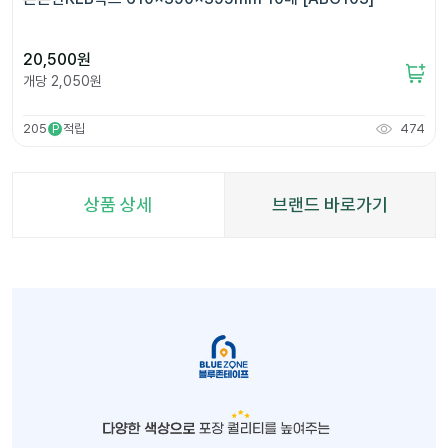
20,500
원
개당
2,050
원
205
적립
474
P
상품 상세
브랜드 바로가기