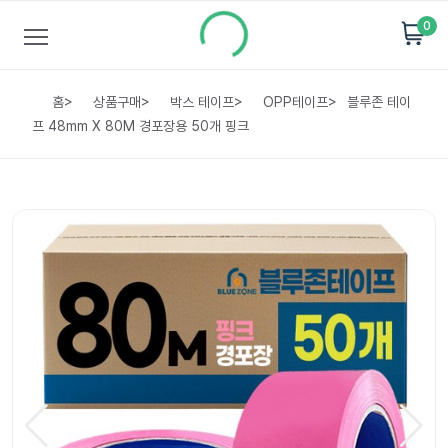
0
홈
>
상품구매
>
박스 테이프
>
OPP테이프
>
블루존 테이
프 48mm X 80M 경포장용 50개 핑크