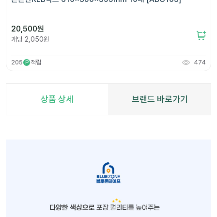
20,500
원
개당
2,050
원
205
적립
474
P
상품 상세
브랜드 바로가기