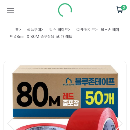
0
홈
>
상품구매
>
박스 테이프
>
OPP테이프
>
블루존 테이
프 48mm X 80M 중포장용 50개 레드