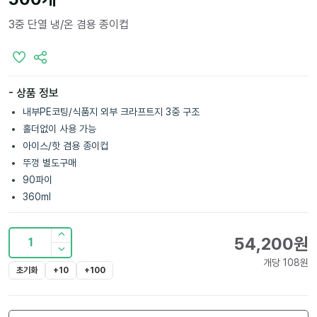
3중 단열 냉/온 겸용 종이컵
- 상품 정보
내부PE코팅/식품지 외부 크라프트지 3중 구조
홀더없이 사용 가능
아이스/핫 겸용 종이컵
뚜껑 별도구매
90파이
360ml
54,200
원
1
개당
108
원
초기화
+10
+100