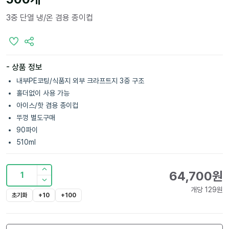
3중 단열 냉/온 겸용 종이컵
- 상품 정보
내부PE코팅/식품지 외부 크라프트지 3중 구조
홀더없이 사용 가능
아이스/핫 겸용 종이컵
뚜껑 별도구매
90파이
510ml
64,700
원
1
개당
129
원
초기화
+10
+100