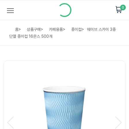
0
홈
>
상품구매
>
카페용품
>
종이컵
>
웨이브 스카이 3중
단열 종이컵 16온스 500개