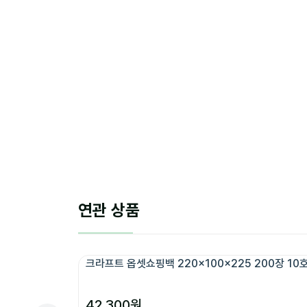
연관 상품
크라프트 옵셋쇼핑백 220x100x225 200장 10
42,300
원