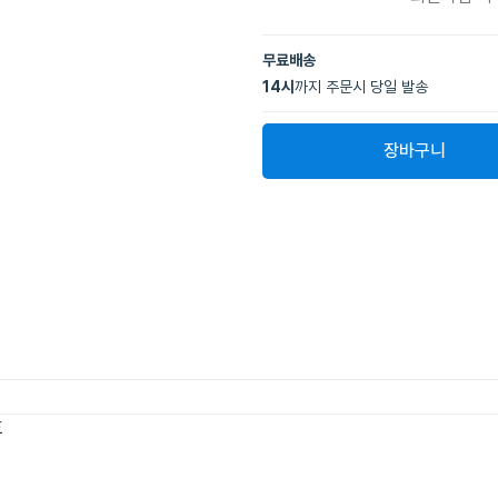
무료배송
14
시
까지 주문시 당일 발송
장바구니
호