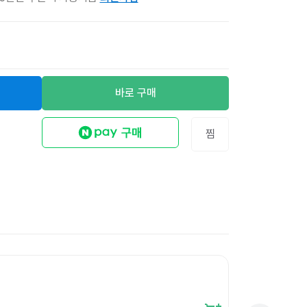
바로 구매
찜
크라프트 옵셋쇼핑
47,600
원