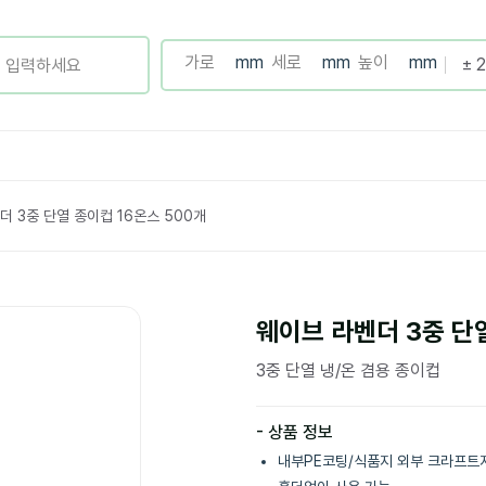
더 3중 단열 종이컵 16온스 500개
웨이브 라벤더 3중 단열
3중 단열 냉/온 겸용 종이컵
- 상품 정보
내부PE코팅/식품지 외부 크라프트지