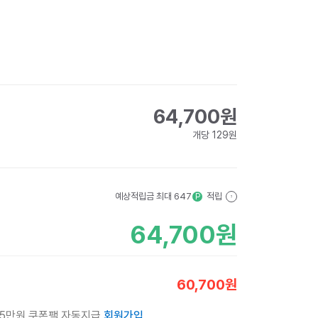
64,700
원
개당
129
원
예상적립금 최대
647
적립
P
?
64,700
원
60,700
원
 5만원 쿠폰팩 자동지급
회원가입