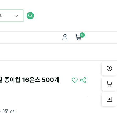
0
 종이컵 16온스 500개
 3중 구조