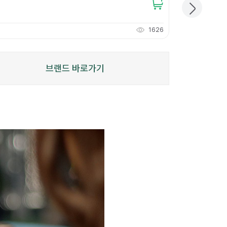
개당
238
원
1626
476
적립
P
브랜드 바로가기