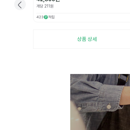
개당
211
원
423
적립
P
상품 상세