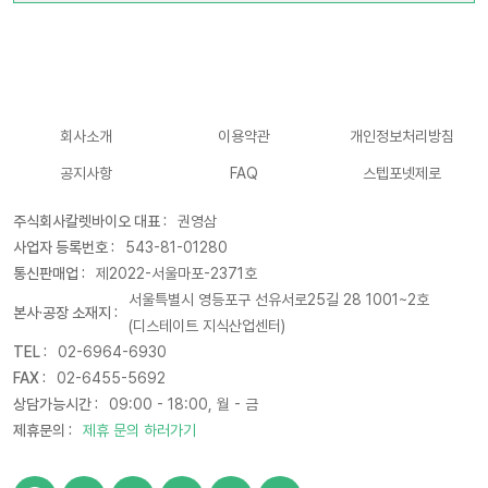
회사소개
이용약관
개인정보처리방침
공지사항
FAQ
스텝포넷제로
주식회사칼렛바이오 대표 :
권영삼
사업자 등록번호 :
543-81-01280
통신판매업 :
제2022-서울마포-2371호
서울특별시 영등포구 선유서로25길 28 1001~2호
본사·공장 소재지 :
(디스테이트 지식산업센터)
TEL :
02-6964-6930
FAX :
02-6455-5692
상담가능시간 :
09:00 - 18:00, 월 - 금
제휴문의 :
제휴 문의 하러가기