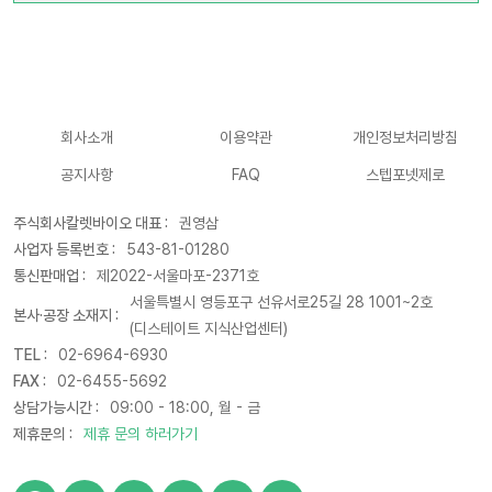
회사소개
이용약관
개인정보처리방침
공지사항
FAQ
스텝포넷제로
주식회사칼렛바이오 대표 :
권영삼
사업자 등록번호 :
543-81-01280
통신판매업 :
제2022-서울마포-2371호
서울특별시 영등포구 선유서로25길 28 1001~2호
본사·공장 소재지 :
(디스테이트 지식산업센터)
TEL :
02-6964-6930
FAX :
02-6455-5692
상담가능시간 :
09:00 - 18:00, 월 - 금
제휴문의 :
제휴 문의 하러가기