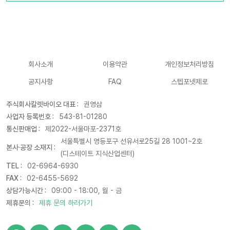
회사소개
이용약관
개인정보처리방침
공지사항
FAQ
스텝포넷제로
주식회사칼렛바이오 대표 :
권영삼
사업자 등록번호 :
543-81-01280
통신판매업 :
제2022-서울마포-2371호
서울특별시 영등포구 선유서로25길 28 1001~2호
본사·공장 소재지 :
(디스테이트 지식산업센터)
TEL :
02-6964-6930
FAX :
02-6455-5692
상담가능시간 :
09:00 - 18:00, 월 - 금
제휴문의 :
제휴 문의 하러가기