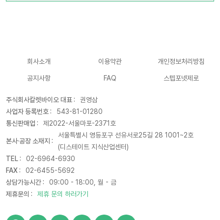
회사소개
이용약관
개인정보처리방침
공지사항
FAQ
스텝포넷제로
주식회사칼렛바이오 대표 :
권영삼
사업자 등록번호 :
543-81-01280
통신판매업 :
제2022-서울마포-2371호
서울특별시 영등포구 선유서로25길 28 1001~2호
본사·공장 소재지 :
(디스테이트 지식산업센터)
TEL :
02-6964-6930
FAX :
02-6455-5692
상담가능시간 :
09:00 - 18:00, 월 - 금
제휴문의 :
제휴 문의 하러가기