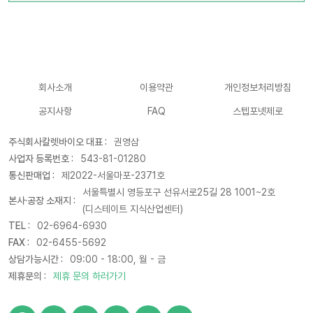
회사소개
이용약관
개인정보처리방침
공지사항
FAQ
스텝포넷제로
주식회사칼렛바이오 대표 :
권영삼
사업자 등록번호 :
543-81-01280
통신판매업 :
제2022-서울마포-2371호
서울특별시 영등포구 선유서로25길 28 1001~2호
본사·공장 소재지 :
(디스테이트 지식산업센터)
TEL :
02-6964-6930
FAX :
02-6455-5692
상담가능시간 :
09:00 - 18:00, 월 - 금
제휴문의 :
제휴 문의 하러가기