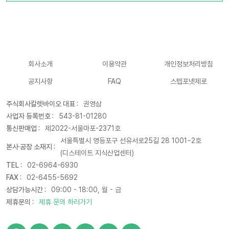
회사소개
이용약관
개인정보처리방침
공지사항
FAQ
스텝포넷제로
주식회사칼렛바이오 대표 :
권영삼
사업자 등록번호 :
543-81-01280
통신판매업 :
제2022-서울마포-2371호
서울특별시 영등포구 선유서로25길 28 1001~2호
본사·공장 소재지 :
(디스테이트 지식산업센터)
TEL :
02-6964-6930
FAX :
02-6455-5692
상담가능시간 :
09:00 - 18:00, 월 - 금
제휴문의 :
제휴 문의 하러가기