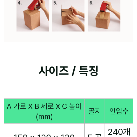
사이즈 / 특징
A 가로 X B 세로 X C 높이
골지
인입수
(mm)
240개