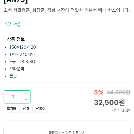
소형 생활용품, 화장품, 잡화 포장에 적합한 기본형 택배 박스입니다.
- 상품 정보
150x120x120
1박스 240개입
E골 TLB.S.SQ
브라운색
톰슨
5
%
34,500
원
1
32,500
원
초기화
+10
+100
개당
135
원
골판지 박스
다른 상품 보기