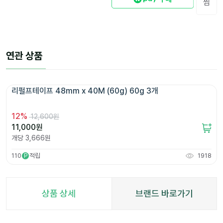
찜
연관 상품
리펄프테이프 48mm x 40M (60g) 60g 3개 
12
%
12,600원
11,000
원
개당
3,666
원
110
적립
1918
P
상품 상세
브랜드 바로가기