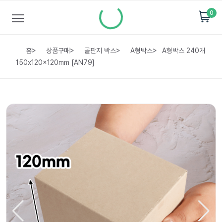
0
홈
>
상품구매
>
골판지 박스
>
A형박스
>
A형박스 240개
150x120x120mm [AN79]