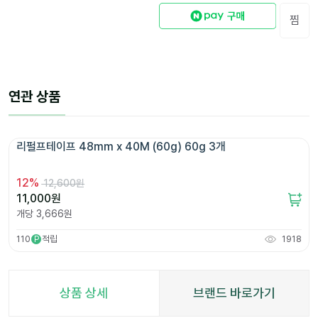
찜
연관 상품
리펄프테이프 48mm x 40M (60g) 60g 3개 
12
%
12,600원
11,000
원
개당
3,666
원
110
적립
1918
P
상품 상세
브랜드 바로가기