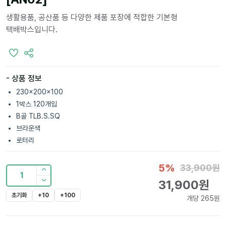
생활용품, 공산품 등 다양한 제품 포장에 적합한 기본형
택배박스입니다.
- 상품 정보
230x200x100
1박스 120개입
B골 TLB.S.SQ
브라운색
로터리
5
%
33,900
원
1
31,900
원
초기화
+10
+100
개당
265
원