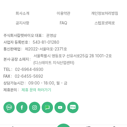
회사소개
이용약관
개인정보처리방침
공지사항
FAQ
스텝포넷제로
주식회사칼렛바이오 대표 :
권영삼
사업자 등록번호 :
543-81-01280
통신판매업 :
제2022-서울마포-2371호
서울특별시 영등포구 선유서로25길 28 1001~2호
본사·공장 소재지 :
(디스테이트 지식산업센터)
TEL :
02-6964-6930
FAX :
02-6455-5692
상담가능시간 :
09:00 - 18:00, 월 - 금
제휴문의 :
제휴 문의 하러가기