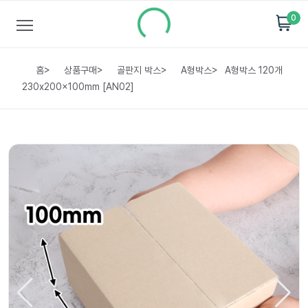
0
홈
>
상품구매
>
골판지 박스
>
A형박스
>
A형박스 120개
230x200x100mm [AN02]