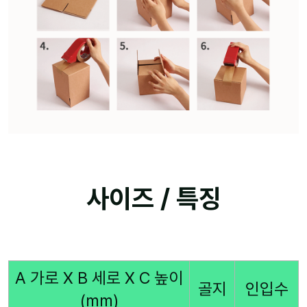
사이즈 / 특징
A 가로 X B 세로 X C 높이
골지
인입수
(mm)