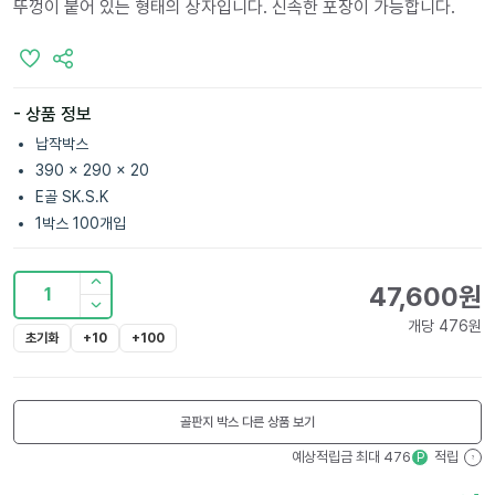
뚜껑이 붙어 있는 형태의 상자입니다. 신속한 포장이 가능합니다.
- 상품 정보
납작박스
390 x 290 x 20
E골 SK.S.K
1박스 100개입
47,600
원
1
개당
476
원
초기화
+10
+100
골판지 박스
다른 상품 보기
예상적립금 최대
476
적립
P
?