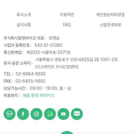
회사소개
이용약관
개인정보처리방침
공지사항
FAQ
스텝포넷제로
주식회사칼렛바이오 대표 :
권영삼
사업자 등록번호 :
543-81-01280
통신판매업 :
제2022-서울마포-2371호
서울특별시 영등포구 선유서로25길 28 1001~2호
본사·공장 소재지 :
(디스테이트 지식산업센터)
TEL :
02-6964-6930
FAX :
02-6455-5692
상담가능시간 :
09:00 - 18:00, 월 - 금
제휴문의 :
제휴 문의 하러가기