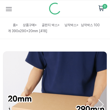
0
홈
>
상품구매
>
골판지 박스
>
납작박스
>
납작박스 100
개 390x290x20mm [418]