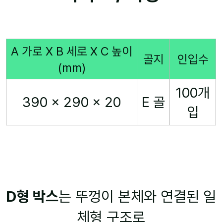
A 가로 X B 세로 X C 높이
골지
인입수
(mm)
100개
390 x 290 x 20
E 골
입
D형 박스
는 뚜껑이 본체와 연결된 일
체형 구조로