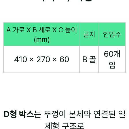
A 가로 X B 세로 X C 높이
골지
인입수
(mm)
60개
410 x 270 x 60
B 골
입
D형 박스
는 뚜껑이 본체와 연결된 일
체형 구조로