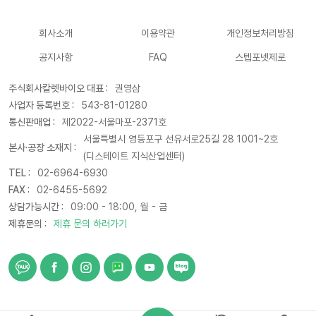
회사소개
이용약관
개인정보처리방침
공지사항
FAQ
스텝포넷제로
주식회사칼렛바이오 대표 :
권영삼
사업자 등록번호 :
543-81-01280
통신판매업 :
제2022-서울마포-2371호
서울특별시 영등포구 선유서로25길 28 1001~2호
본사·공장 소재지 :
(디스테이트 지식산업센터)
TEL :
02-6964-6930
FAX :
02-6455-5692
상담가능시간 :
09:00 - 18:00, 월 - 금
제휴문의 :
제휴 문의 하러가기