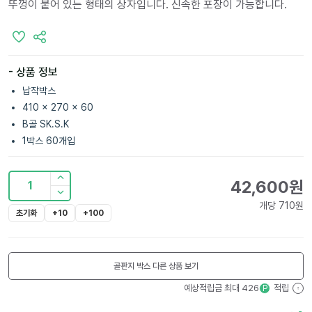
뚜껑이 붙어 있는 형태의 상자입니다. 신속한 포장이 가능합니다.
- 상품 정보
납작박스
410 x 270 x 60
B골 SK.S.K
1박스 60개입
42,600
원
1
개당
710
원
초기화
+10
+100
골판지 박스
다른 상품 보기
예상적립금 최대
426
적립
P
?