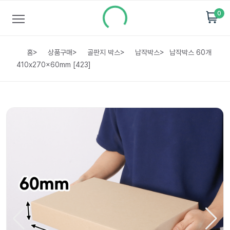
0
홈
>
상품구매
>
골판지 박스
>
납작박스
>
납작박스 60개
410x270x60mm [423]