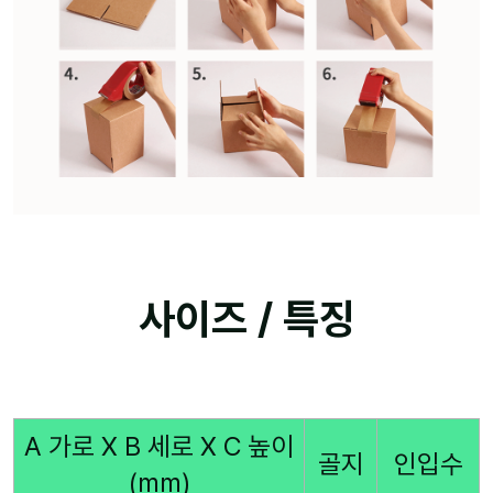
사이즈 / 특징
A 가로 X B 세로 X C 높이
골지
인입수
(mm)