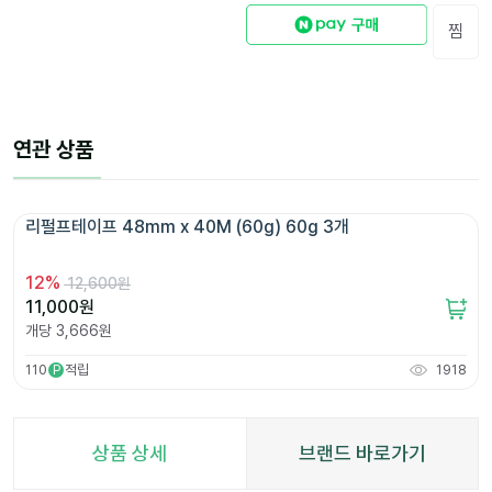
찜
연관 상품
리펄프테이프 48mm x 40M (60g) 60g 3개 
12
%
12,600원
11,000
원
개당
3,666
원
110
적립
1918
P
상품 상세
브랜드 바로가기