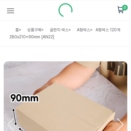
0
홈
>
상품구매
>
골판지 박스
>
A형박스
>
A형박스 120개
280x210x90mm [AN22]