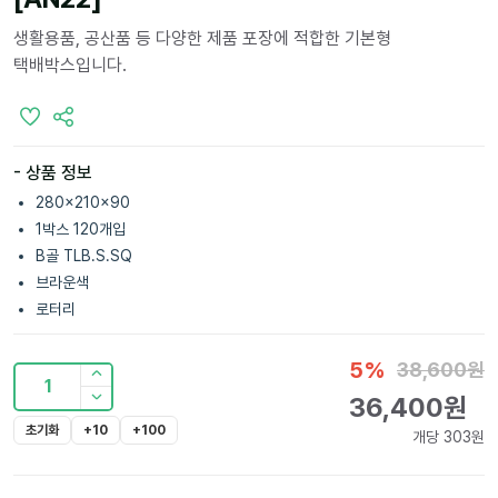
생활용품, 공산품 등 다양한 제품 포장에 적합한 기본형
택배박스입니다.
- 상품 정보
280x210x90
1박스 120개입
B골 TLB.S.SQ
브라운색
로터리
5
%
38,600
원
1
36,400
원
초기화
+10
+100
개당
303
원