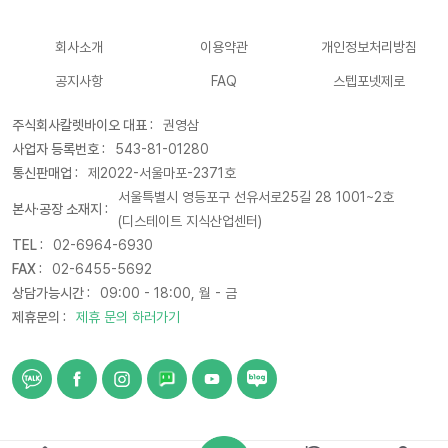
회사소개
이용약관
개인정보처리방침
공지사항
FAQ
스텝포넷제로
주식회사칼렛바이오 대표 :
권영삼
사업자 등록번호 :
543-81-01280
통신판매업 :
제2022-서울마포-2371호
서울특별시 영등포구 선유서로25길 28 1001~2호
본사·공장 소재지 :
(디스테이트 지식산업센터)
TEL :
02-6964-6930
FAX :
02-6455-5692
상담가능시간 :
09:00 - 18:00, 월 - 금
제휴문의 :
제휴 문의 하러가기