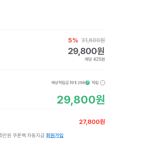
5
%
31,600
원
29,800
원
개당
425
원
예상적립금 최대
298
적립
P
?
29,800
원
27,800
원
 5만원 쿠폰팩 자동지급
회원가입