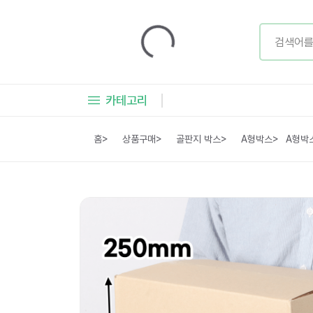
카테고리
홈
>
상품구매
>
골판지 박스
>
A형박스
>
A형박스