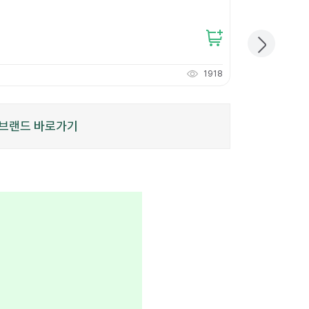
12
%
12,600원
11,000
원
개당
3,666
원
1918
110
적립
P
브랜드 바로가기