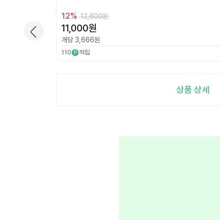
12
%
12,600원
11,000
원
개당
3,666
원
110
적립
P
상품 상세