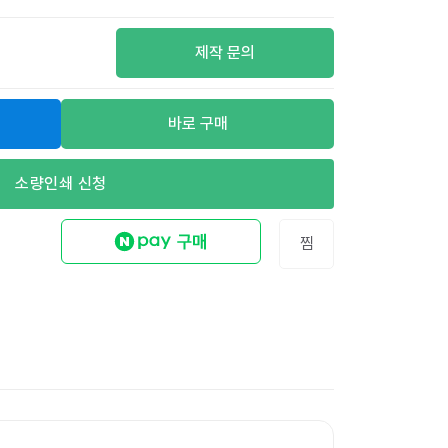
제작 문의
바로 구매
소량인쇄 신청
찜
무지 리펄프테이프 