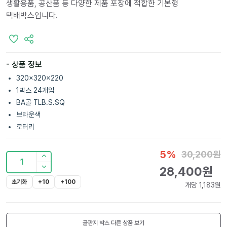
생활용품, 공산품 등 다양한 제품 포장에 적합한 기본형
택배박스입니다.
- 상품 정보
320x320x220
1박스 24개입
BA골 TLB.S.SQ
브라운색
로터리
5
%
30,200
원
1
28,400
원
초기화
+10
+100
개당
1,183
원
골판지 박스
다른 상품 보기