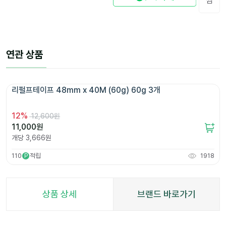
찜
연관 상품
리펄프테이프 48mm x 40M (60g) 60g 3개 
12
%
12,600원
11,000
원
개당
3,666
원
110
적립
1918
P
상품 상세
브랜드 바로가기