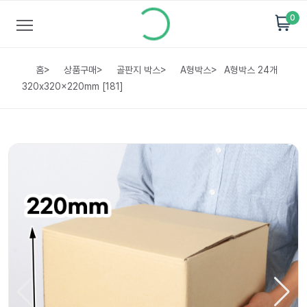
0
홈
>
상품구매
>
골판지 박스
>
A형박스
>
A형박스 24개
320x320x220mm [181]