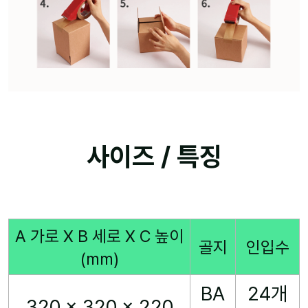
사이즈 / 특징
A 가로 X B 세로 X C 높이
골지
인입수
(mm)
BA
24개
320 x 320 x 220