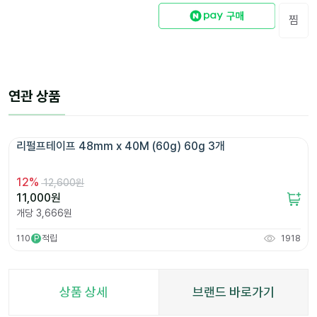
찜
연관 상품
리펄프테이프 48mm x 40M (60g) 60g 3개 
12
%
12,600원
11,000
원
개당
3,666
원
110
적립
1918
P
상품 상세
브랜드 바로가기