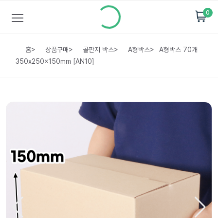
0
홈
>
상품구매
>
골판지 박스
>
A형박스
>
A형박스 70개
350x250x150mm [AN10]