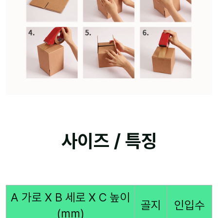
사이즈 / 특징
A 가로 X B 세로 X C 높이
골지
인입수
(mm)