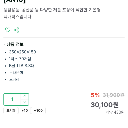
생활용품, 공산품 등 다양한 제품 포장에 적합한 기본형
택배박스입니다.
- 상품 정보
350x250x150
1박스 70개입
B골 TLB.S.SQ
브라운색
로터리
5
%
31,900
원
1
30,100
원
초기화
+10
+100
개당
430
원