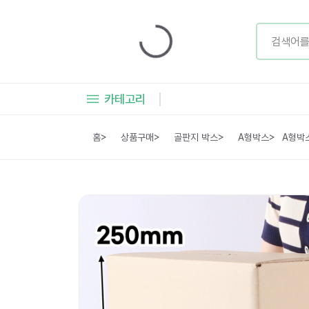
카테고리
홈
>
상품구매
>
골판지 박스
>
A형박스
>
A형박스