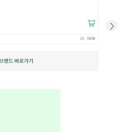
무지 리펄프테이프 
12
%
12,600원
11,000
원
개당
3,666
원
1918
110
적립
P
브랜드 바로가기