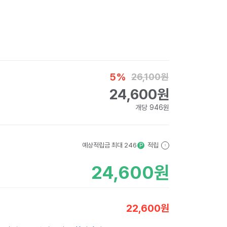
5
%
26,100
원
24,600
원
개당
946
원
예상적립금 최대
246
적립
P
?
24,600
원
22,600
원