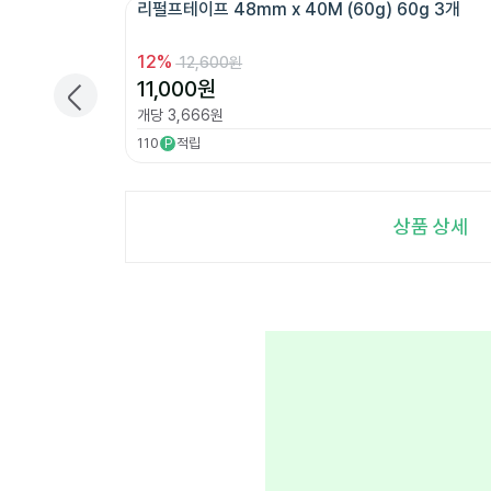
리펄프테이프 48mm x 40M (60g) 60g 3개 
12
%
12,600원
11,000
원
개당
3,666
원
110
적립
P
상품 상세