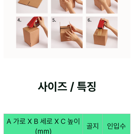
사이즈 / 특징
A 가로 X B 세로 X C 높이
골지
인입수
(mm)