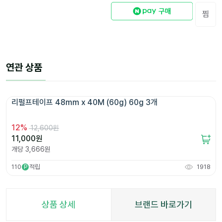
찜
연관 상품
리펄프테이프 48mm x 40M (60g) 60g 3개 
12
%
12,600원
11,000
원
개당
3,666
원
110
적립
1918
P
상품 상세
브랜드 바로가기