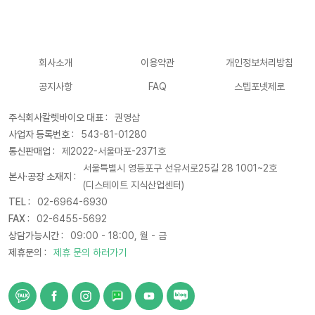
회사소개
이용약관
개인정보처리방침
공지사항
FAQ
스텝포넷제로
주식회사칼렛바이오 대표 :
권영삼
사업자 등록번호 :
543-81-01280
통신판매업 :
제2022-서울마포-2371호
서울특별시 영등포구 선유서로25길 28 1001~2호
본사·공장 소재지 :
(디스테이트 지식산업센터)
TEL :
02-6964-6930
FAX :
02-6455-5692
상담가능시간 :
09:00 - 18:00, 월 - 금
제휴문의 :
제휴 문의 하러가기