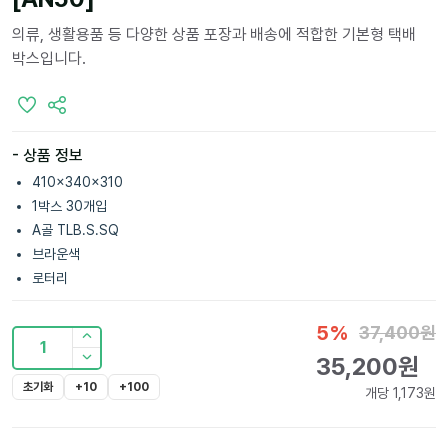
의류, 생활용품 등 다양한 상품 포장과 배송에 적합한 기본형 택배
박스입니다.
- 상품 정보
410x340x310
1박스 30개입
A골 TLB.S.SQ
브라운색
로터리
5
%
37,400
원
1
35,200
원
초기화
+10
+100
개당
1,173
원