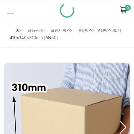
0
홈
>
상품구매
>
골판지 박스
>
A형박스
>
A형박스 30개
410x340x310mm [AN50]