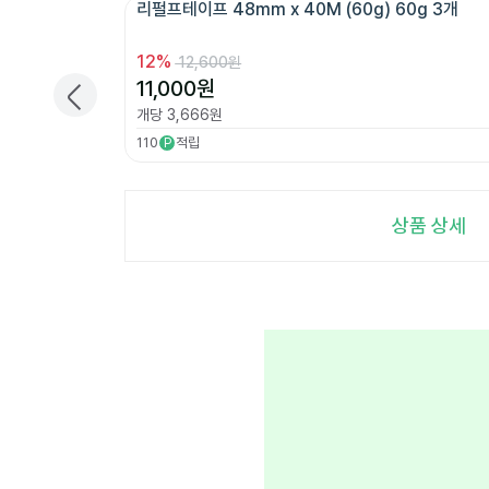
리펄프테이프 48mm x 40M (60g) 60g 3개 
12
%
12,600원
11,000
원
개당
3,666
원
110
적립
P
상품 상세