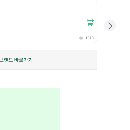
무지 리펄프테이프 
12
%
12,600원
11,000
원
개당
3,666
원
1918
110
적립
P
브랜드 바로가기