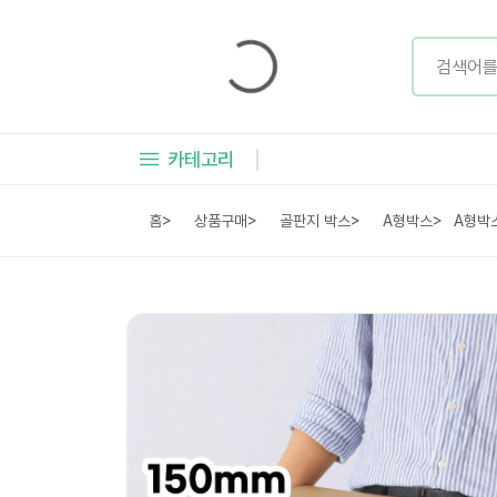
카테고리
홈
>
상품구매
>
골판지 박스
>
A형박스
>
A형박스