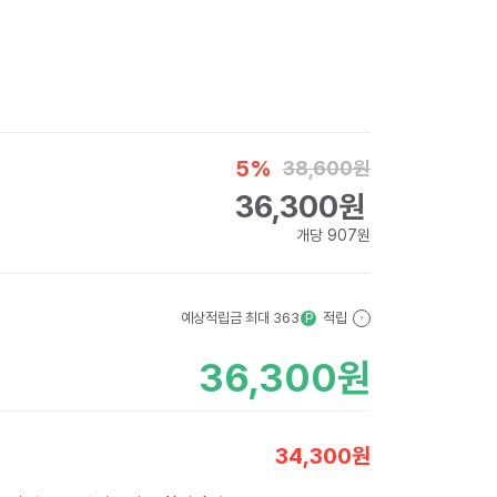
5
%
38,600
원
36,300
원
개당
907
원
예상적립금 최대
363
적립
P
?
36,300
원
34,300
원