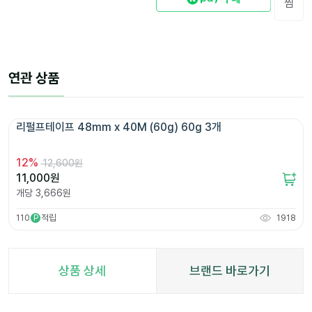
찜
연관 상품
리펄프테이프 48mm x 40M (60g) 60g 3개 
12
%
12,600원
11,000
원
개당
3,666
원
110
적립
1918
P
상품 상세
브랜드 바로가기