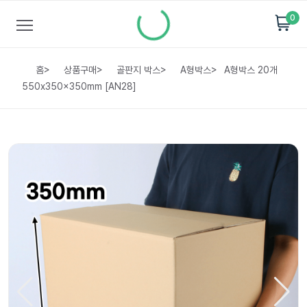
0
홈
>
상품구매
>
골판지 박스
>
A형박스
>
A형박스 20개
550x350x350mm [AN28]