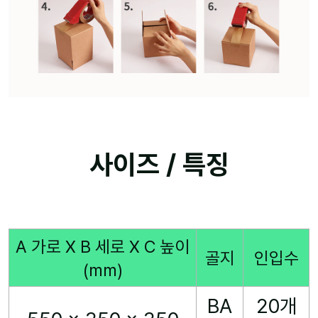
사이즈 / 특징
A 가로 X B 세로 X C 높이
골지
인입수
(mm)
BA
20개