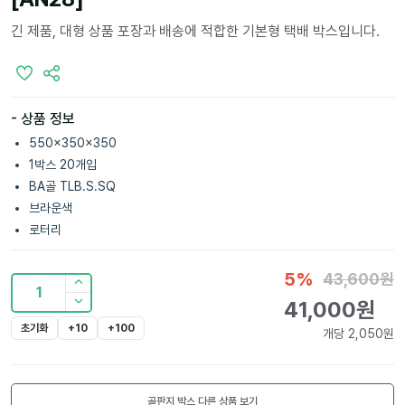
긴 제품, 대형 상품 포장과 배송에 적합한 기본형 택배 박스입니다.
- 상품 정보
550x350x350
1박스 20개입
BA골 TLB.S.SQ
브라운색
로터리
5
%
43,600
원
1
41,000
원
초기화
+10
+100
개당
2,050
원
골판지 박스
다른 상품 보기