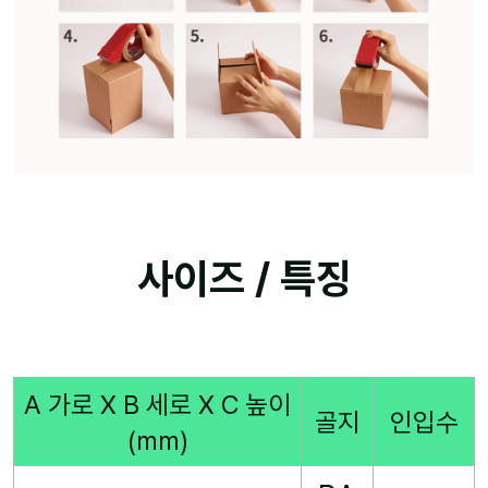
사이즈 / 특징
A 가로 X B 세로 X C 높이
골지
인입수
(mm)