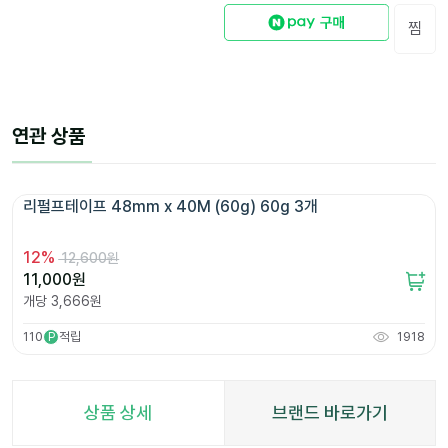
찜
연관 상품
리펄프테이프 48mm x 40M (60g) 60g 3개 
12
%
12,600원
11,000
원
개당
3,666
원
110
적립
1918
P
상품 상세
브랜드 바로가기