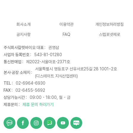
회사소개
이용약관
개인정보처리방침
공지사항
FAQ
스텝포넷제로
주식회사칼렛바이오 대표 :
권영삼
사업자 등록번호 :
543-81-01280
통신판매업 :
제2022-서울마포-2371호
서울특별시 영등포구 선유서로25길 28 1001~2호
본사·공장 소재지 :
(디스테이트 지식산업센터)
TEL :
02-6964-6930
FAX :
02-6455-5692
상담가능시간 :
09:00 - 18:00, 월 - 금
제휴문의 :
제휴 문의 하러가기