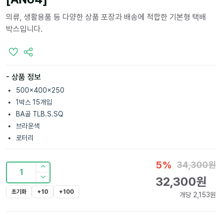
의류, 생활용품 등 다양한 상품 포장과 배송에 적합한 기본형 택배
박스입니다.
- 상품 정보
500x400x250
1박스 15개입
BA골 TLB.S.SQ
브라운색
로터리
5
%
34,300
원
1
32,300
원
초기화
+10
+100
개당
2,153
원