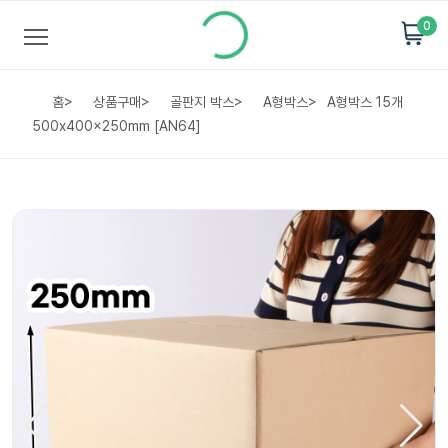
0
홈
>
상품구매
>
골판지 박스
>
A형박스
>
A형박스 15개
500x400x250mm [AN64]