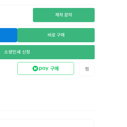
제작 문의
바로 구매
소량인쇄 신청
찜
무지 리펄프테이프 