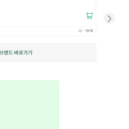
12
%
12,600원
11,000
원
개당
3,666
원
1918
110
적립
P
브랜드 바로가기