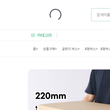
카테고리
홈
>
상품구매
>
골판지 박스
>
A형박스
>
A형박스