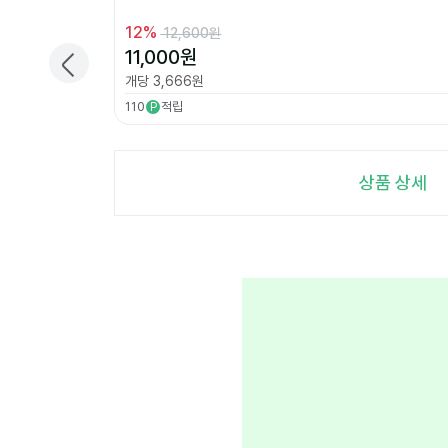
12
%
12,600원
11,000
원
개당
3,666
원
110
적립
P
상품 상세