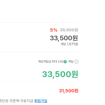
5
%
35,500
원
33,500
원
개당
1,675
원
예상적립금 최대
335
적립
P
?
33,500
원
31,500
원
 5만원 쿠폰팩 자동지급
회원가입