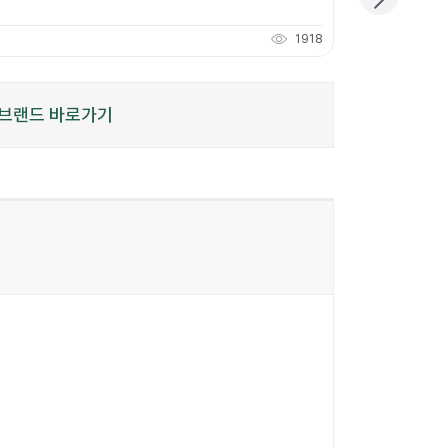
개당
3,666
원
1918
110
적립
P
브랜드 바로가기