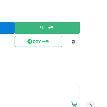
바로 구매
찜
무지 리펄프테이프 
12
%
12,600원
11,000
원