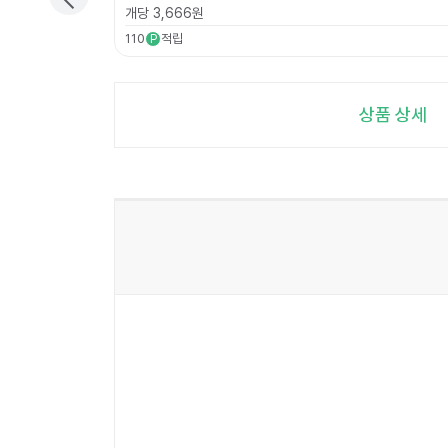
개당
3,666
원
110
적립
P
상품 상세