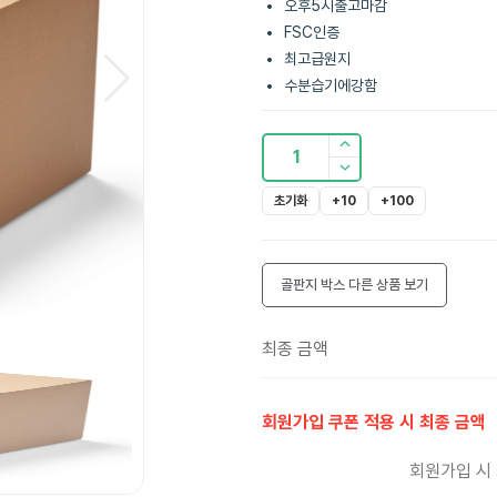
오후5시출고마감
FSC인증
최고급원지
수분습기에강함
1
초기화
+10
+100
골판지 박스
다른 상품 보기
최종 금액
회원가입 쿠폰 적용 시 최종 금액
회원가입 시