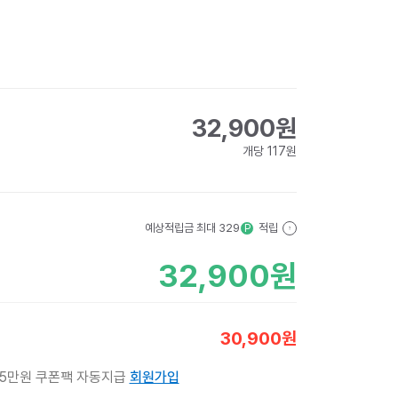
32,900
원
개당
117
원
예상적립금 최대
329
적립
P
?
32,900
원
30,900
원
 5만원 쿠폰팩 자동지급
회원가입