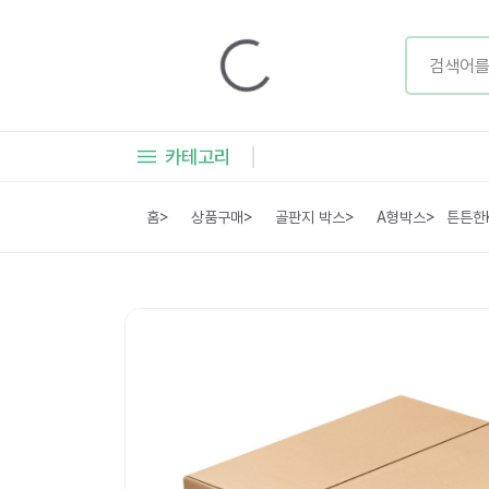
카테고리
홈
>
상품구매
>
골판지 박스
>
A형박스
>
튼튼한K