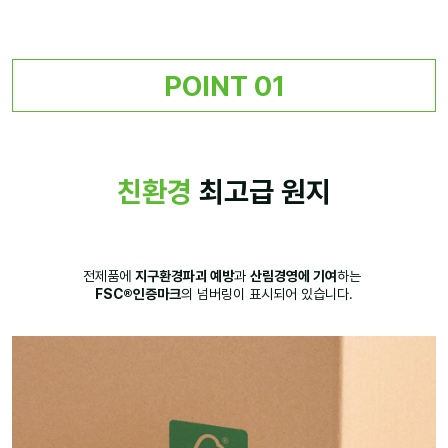
POINT 01
친환경
최고급 원지
전제품에
지구환경파괴 예방
과
산림경영에 기여
하는
FSC®인증마크
의 넘버링이 표시되어 있습니다.