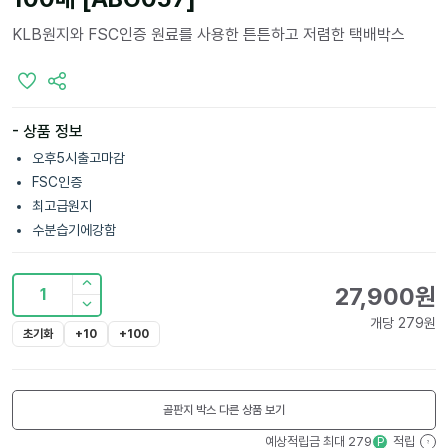
KLB원지와 FSC인증 원료를 사용한 튼튼하고 저렴한 택배박스
- 상품 정보
오후5시출고마감
FSC인증
최고급원지
수분습기에강함
27,900
원
1
개당
279
원
초기화
+10
+100
골판지 박스
다른 상품 보기
예상적립금 최대
279
적립
P
?