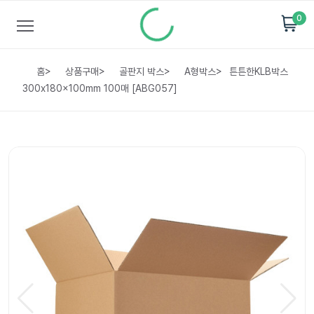
0
홈
>
상품구매
>
골판지 박스
>
A형박스
>
튼튼한KLB박스
300x180x100mm 100매 [ABG057]