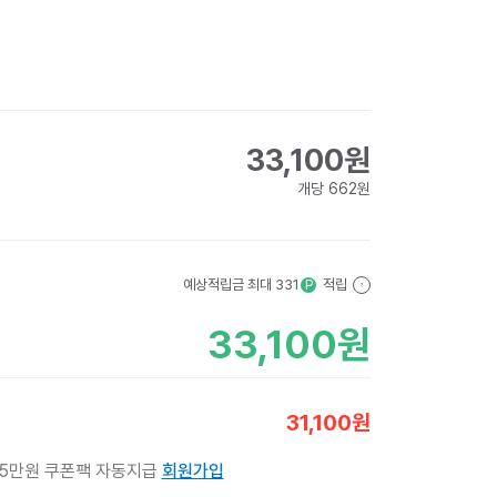
33,100
원
개당
662
원
예상적립금 최대
331
적립
P
?
33,100
원
31,100
원
 5만원 쿠폰팩 자동지급
회원가입