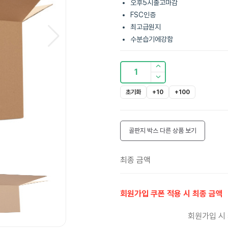
오후5시출고마감
FSC인증
최고급원지
수분습기에강함
1
초기화
+10
+100
골판지 박스
다른 상품 보기
최종 금액
회원가입 쿠폰 적용 시 최종 금액
회원가입 시