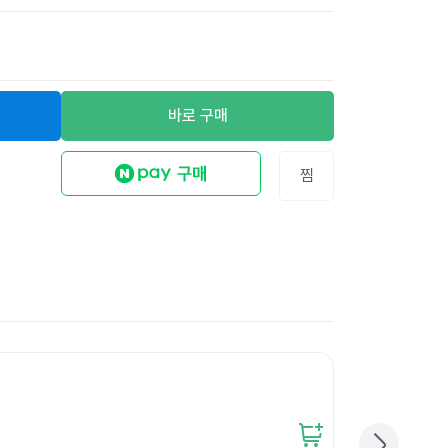
바로 구매
찜
무지 리펄프테이프 
12
%
12,600원
11,000
원