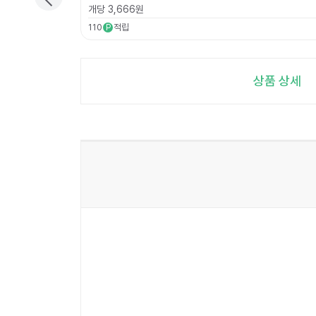
개당
3,666
원
110
적립
P
상품 상세