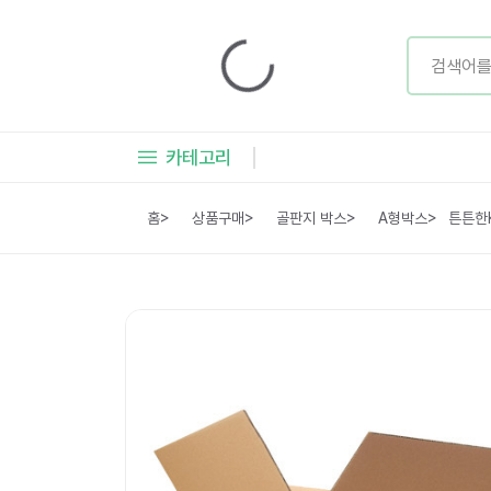
카테고리
홈
>
상품구매
>
골판지 박스
>
A형박스
>
튼튼한K