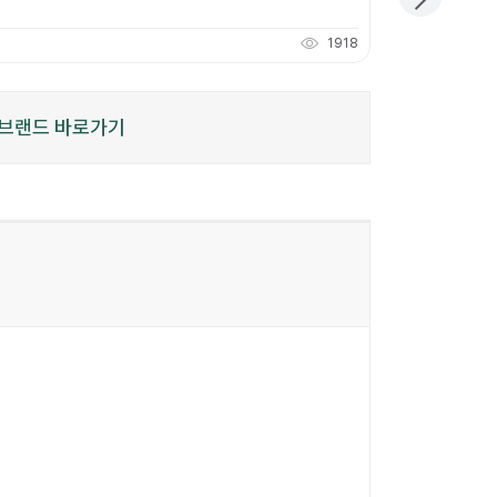
개당
3,666
원
1918
110
적립
P
브랜드 바로가기