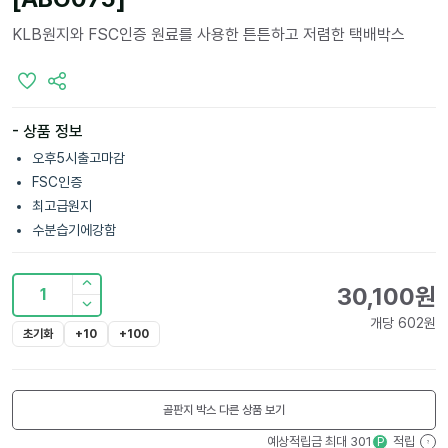
KLB원지와 FSC인증 원료를 사용한 튼튼하고 저렴한 택배박스
- 상품 정보
오후5시출고마감
FSC인증
최고급원지
수분습기에강함
30,100
원
1
개당
602
원
초기화
+10
+100
골판지 박스
다른 상품 보기
예상적립금 최대
301
적립
P
?