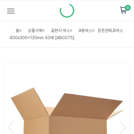
0
홈
>
상품구매
>
골판지 박스
>
A형박스
>
튼튼한KLB박스
400x300x130mm 50매 [ABG075]