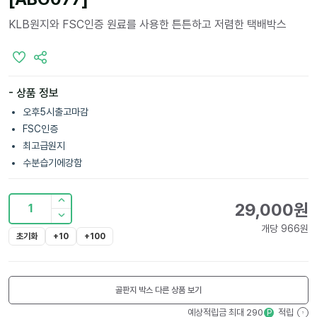
KLB원지와 FSC인증 원료를 사용한 튼튼하고 저렴한 택배박스
- 상품 정보
오후5시출고마감
FSC인증
최고급원지
수분습기에강함
29,000
원
1
개당
966
원
초기화
+10
+100
골판지 박스
다른 상품 보기
예상적립금 최대
290
적립
P
?