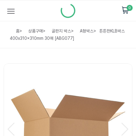
0
홈
>
상품구매
>
골판지 박스
>
A형박스
>
튼튼한KLB박스
400x310x310mm 30매 [ABG077]