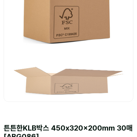
튼튼한KLB박스 450x320x200mm 30매
[ABG086]