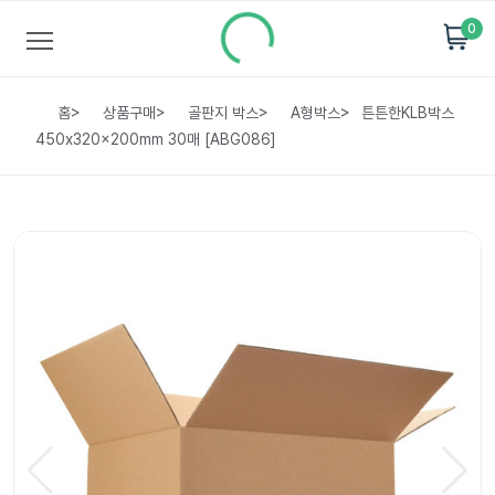
0
홈
>
상품구매
>
골판지 박스
>
A형박스
>
튼튼한KLB박스
450x320x200mm 30매 [ABG086]