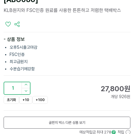
KLB원지와 FSC인증 원료를 사용한 튼튼하고 저렴한 택배박스
- 상품 정보
오후5시출고마감
FSC인증
최고급원지
수분습기에강함
27,800
원
1
개당
926
원
초기화
+10
+100
골판지 박스
다른 상품 보기
예상적립금 최대
278
적립
P
?