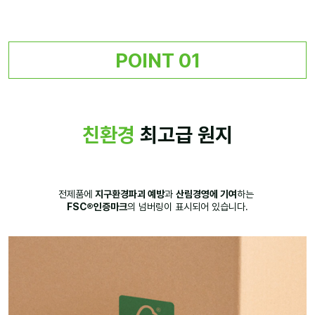
POINT 01
친환경
최고급 원지
전제품에
지구환경파괴 예방
과
산림경영에 기여
하는
FSC®인증마크
의 넘버링이 표시되어 있습니다.