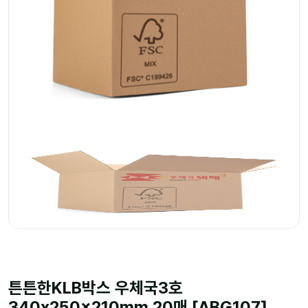
튼튼한KLB박스 우체국3호
340x250x210mm 20매 [ABG107]