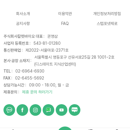
회사소개
이용약관
개인정보처리방침
공지사항
FAQ
스텝포넷제로
주식회사칼렛바이오 대표 :
권영삼
사업자 등록번호 :
543-81-01280
통신판매업 :
제2022-서울마포-2371호
서울특별시 영등포구 선유서로25길 28 1001~2호
본사·공장 소재지 :
(디스테이트 지식산업센터)
TEL :
02-6964-6930
FAX :
02-6455-5692
상담가능시간 :
09:00 - 18:00, 월 - 금
제휴문의 :
제휴 문의 하러가기