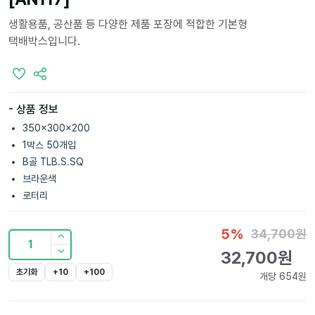
생활용품, 공산품 등 다양한 제품 포장에 적합한 기본형
택배박스입니다.
- 상품 정보
350x300x200
1박스 50개입
B골 TLB.S.SQ
브라운색
로터리
5
%
34,700
원
1
32,700
원
초기화
+10
+100
개당
654
원